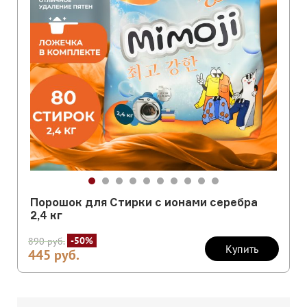
Порошок для Стирки с ионами серебра
2,4 кг
-50%
890
руб.
Купить
445
руб.