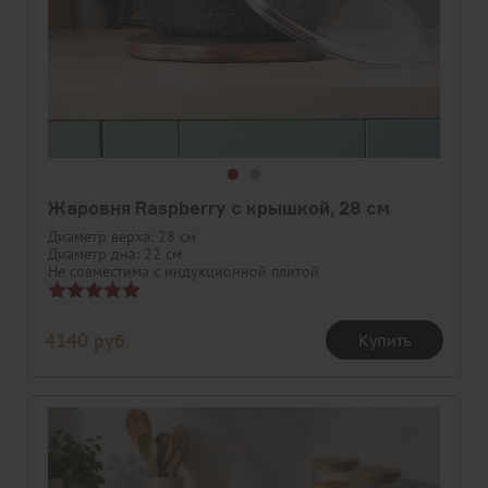
Жаровня Raspberry с крышкой, 28 см
Диаметр верха: 28 см
Диаметр дна: 22 см
Не совместима с индукционной плитой
Оценка
5.00
4140
руб.
Купить
из 5
Скидка
Новинка