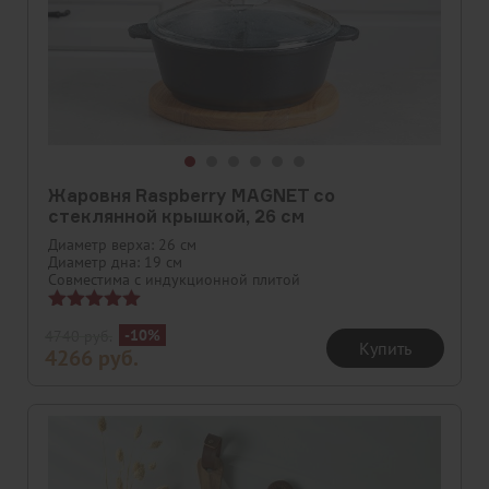
Жаровня Raspberry MAGNET со
стеклянной крышкой, 26 см
Диаметр верха: 26 см
Диаметр дна: 19 см
Совместима с индукционной плитой
Оценка
-10%
4740
руб.
5.00
Купить
4266
руб.
из 5
Скидка