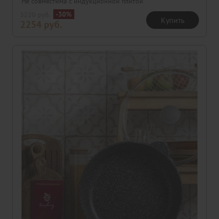
Не совместима с индукционной плитой
-30%
3220
руб.
Купить
2254
руб.
Скидка
Новинка