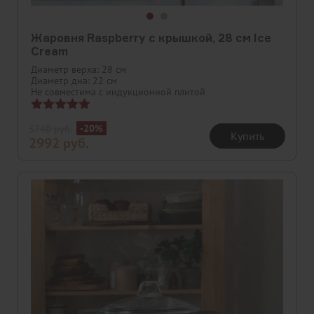
Жаровня Raspberry с крышкой, 28 см Ice
Cream
Диаметр верха: 28 см
Диаметр дна: 22 см
Не совместима с индукционной плитой
Оценка
-20%
3740
руб.
5.00
Купить
2992
руб.
из 5
Скидка