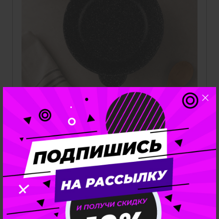
Ice Cream Жаровня 320
Диаметр верха: 32 см
Диаметр дна: 26 см
Не совместима с индукционной плитой
-40%
3790
руб.
Купить
2274
руб.