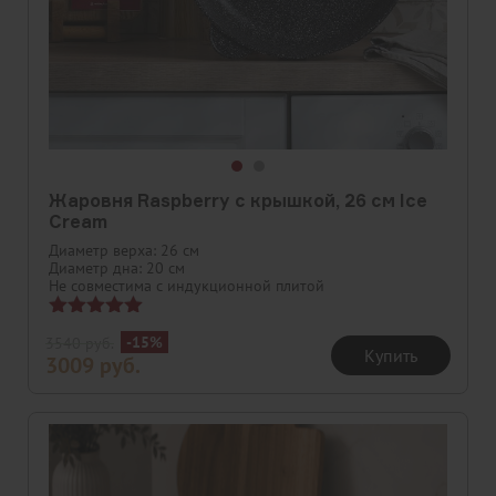
Жаровня Raspberry с крышкой, 26 см Ice
Cream
Диаметр верха: 26 см
Диаметр дна: 20 см
Не совместима с индукционной плитой
Оценка
-15%
3540
руб.
5.00
Купить
3009
руб.
из 5
Скидка
Новинка