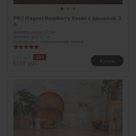
PRO Magnet Raspberry Казан с крышкой, 3
л
Диаметр верха: 22 см
Диаметр дна: 17 см
Совместима с индукционной плитой
Оценка
-20%
3910
руб.
5.00
Купить
3128
руб.
из 5
Скидка
Новинка