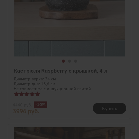
Кастрюля Raspberry с крышкой, 4 л
Диаметр верха: 24 см
Диаметр дна: 18,6 см
Не совместима с индукционной плитой
Оценка
-10%
4440
руб.
5.00
Купить
3996
руб.
из 5
Скидка
Новинка