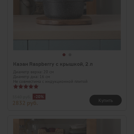
Казан Raspberry с крышкой, 2 л
Диаметр верха: 20 см
Диаметр дна: 16 см
Не совместима с индукционной плитой
Оценка
-20%
3540
руб.
5.00
Купить
2832
руб.
из 5