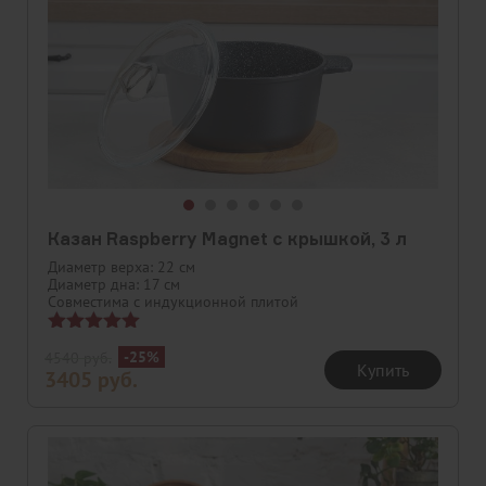
Казан Raspberry Magnet с крышкой, 3 л
Диаметр верха: 22 см
Диаметр дна: 17 см
Совместима с индукционной плитой
Оценка
-25%
4540
руб.
5.00
Купить
3405
руб.
из 5