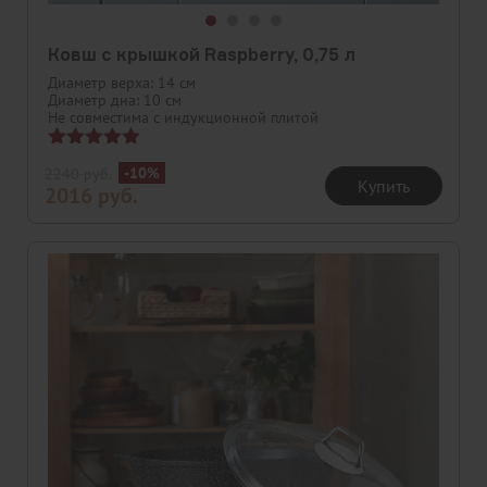
Ковш с крышкой Raspberry, 0,75 л
Диаметр верха: 14 см
Диаметр дна: 10 см
Не совместима с индукционной плитой
Оценка
-10%
2240
руб.
5.00
Купить
2016
руб.
из 5