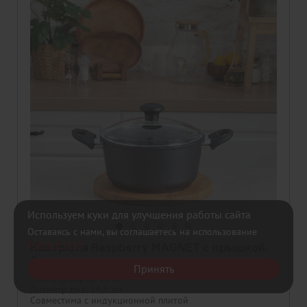
Используем куки для улучшения работы сайта
Оставаясь с нами, вы соглашаетесь на использование
файлов куки
Кастрюля Raspberry MAGNET с крышкой,
3л
Принять
Диаметр верха: 22 см
Диаметр дна: 16,5 см
Совместима с индукционной плитой