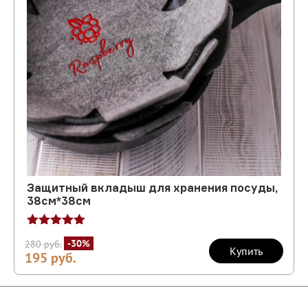
Защитный вкладыш для хранения посуды,
38см*38см
Оценка
-30%
280
руб.
5.00
Купить
195
руб.
из 5