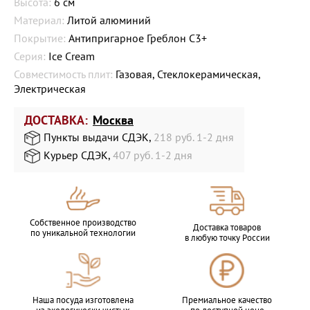
Высота:
6 см
Материал:
Литой алюминий
Покрытие:
Антипригарное Греблон C3+
Серия:
Ice Cream
Совместимость плит:
Газовая, Стеклокерамическая,
Электрическая
ДОСТАВКА:
Москва
Пункты выдачи СДЭК,
218 руб. 1-2 дня
Курьер СДЭК,
407 руб. 1-2 дня
Собственное производство
Доставка товаров
по уникальной технологии
в любую точку России
Наша посуда изготовлена
Премиальное качество