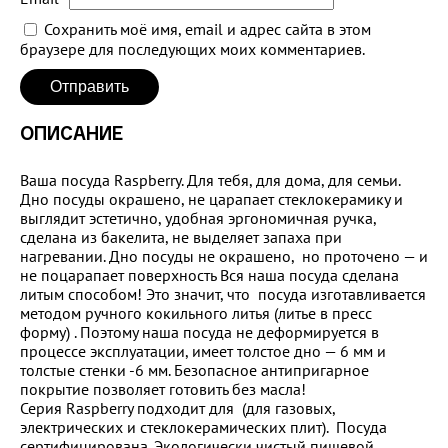
Сохранить моё имя, email и адрес сайта в этом
браузере для последующих моих комментариев.
ОПИСАНИЕ
Ваша посуда Raspberry. Для тебя, для дома, для семьи.
Дно посуды окрашено, не царапает стеклокерамику и
выглядит эстетично, удобная эргономичная ручка,
сделана из бакелита, не выделяет запаха при
нагревании. Дно посуды не окрашено, но проточено — и
не поцарапает поверхность Вся наша посуда сделана
литым способом! Это значит, что
посуда
изготавливается
методом
ручного
кокильного
литья (литье в пресс
форму)
. Поэтому наша посуда не деформируется в
процессе эксплуатации, имеет толстое дно — 6 мм и
толстые стенки -6 мм. Безопасное антипригарное
покрытие позволяет готовить без масла!
Серия Raspberry подходит для (для газовых,
электрических и стеклокерамических плит). Посуда
сертифицирована. Экологически чистый пищевой