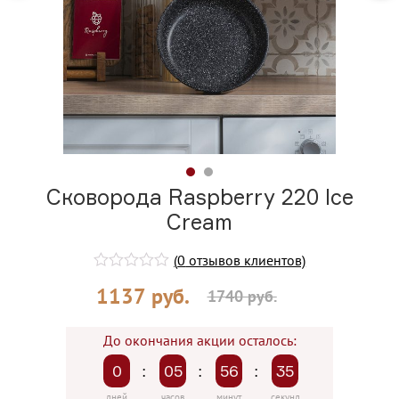
Сковорода Raspberry 220 Ice
Cream
(
0
отзывов клиентов)
1137
руб.
1740
руб.
До окончания акции осталось:
0
:
05
:
56
:
34
дней
часов
минут
секунд