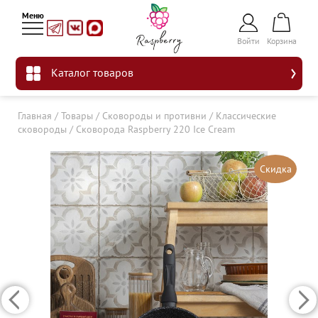
Войти
Корзина
Каталог товаров
Главная
/
Товары
/
Сковороды и противни
/
Классические
сковороды
/
Сковорода Raspberry 220 Ice Cream
Скидка