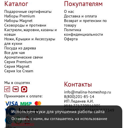
Каталог
Покупателям
Подарочные сертификаты
О нас
Наборы Premium
Доставка и оплата
Наборы Magnet
Возврат и претензии по
Сковороды и противни
товару
Кастрюли, жаровни, казаны и
Политика
ковши
конфиденциальности
Ножи, Крышки и Аксессуары
Оферта
для кухни
Посуда из дерева
Все для чая
Ароматические свечи
Серия Premium
Серия Magnet
Серия Ice Cream
Контакты
Мы в соцсетях
info@malina-homeshop.ru

Принимаем к оплате:
8(800)201-85-14

ИП Леденев А.И.

ИНН 771770916905

ОГРНИП 319774600577349
Используем куки для улучшения работы сайта
Оставаясь с нами, вы соглашаетесь на использование
файлов куки